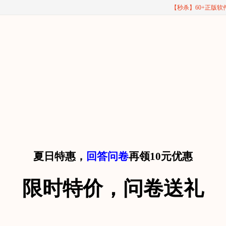
【秒杀】60+正版
夏日特惠，
回答问卷
再领10元优惠
限时特价，问卷送礼