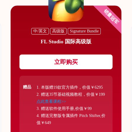
销量冠军
中/英文
高级版
Signature Bundle
FL Studio 国际高级版
立即购买
赠品
1. 本版赠19款官方插件，价值￥6295
2. 赠送35节基础视频教程，价值￥199
点此查看课程>>
3. 赠送软件使用手册,价值￥99
4. 赠送完整版专属插件 Pitch Shifter,价
值￥649