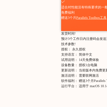
适合对性能没有特殊要求的一
免费福利
赠送3个月
Parallels Toolbox工具
发货时间
!
预计3个工作日内注册码会发送
技术参数
!
授权：
永久授权
支持语言：
简体中文
试用说明：
14天免费体验
设备数量：
授权1台电脑
更新说明：
当前版本内免费更
激活说明：
需要联网激活
软件福利：
赠送3个月Parallels 
运行平台：
适用于 macOS 1