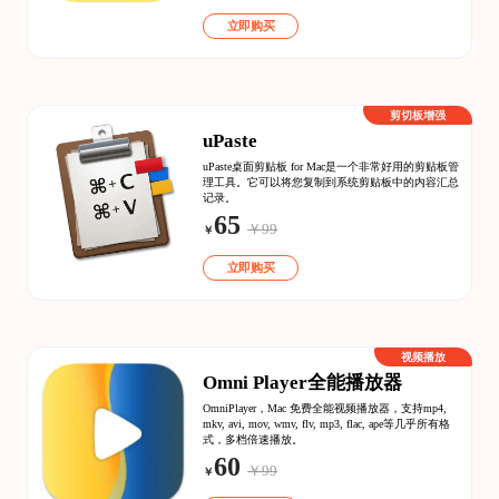
立即购买
剪切板增强
uPaste
uPaste桌面剪贴板 for Mac是一个非常好用的剪贴板管
理工具。它可以将您复制到系统剪贴板中的内容汇总
记录。
65
￥99
￥
立即购买
视频播放
Omni Player全能播放器
OmniPlayer，Mac 免费全能视频播放器，支持mp4,
mkv, avi, mov, wmv, flv, mp3, flac, ape等几乎所有格
式，多档倍速播放。
60
￥99
￥