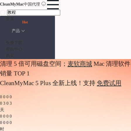
CleanMyMac
中国代理
首页
Hot
产品
免费下载
帮助中心
购买
清理 5 倍可用磁盘空间；
麦软商城
Mac 清理软件
销量 TOP 1
CleanMyMac 5 Plus 全新上线！支持
免费试用
0
0
0
0
0
3
0
3
天
0
0
0
0
0
0
0
0
时