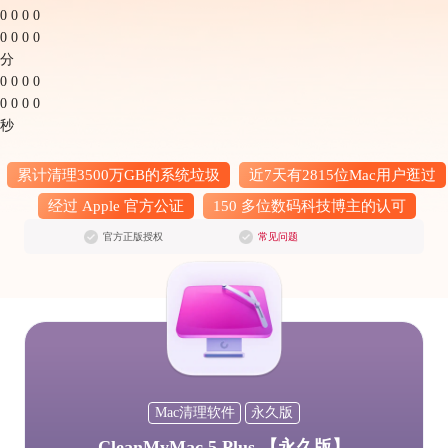
0
0
0
0
0
0
0
0
分
0
0
0
0
0
0
0
0
秒
累计清理3500万GB的系统垃圾
近7天有2815位Mac用户逛过
经过 Apple 官方公证
150 多位数码科技博主的认可
官方正版授权
常见问题
Mac清理软件
永久版
CleanMyMac 5 Plus 【永久版】