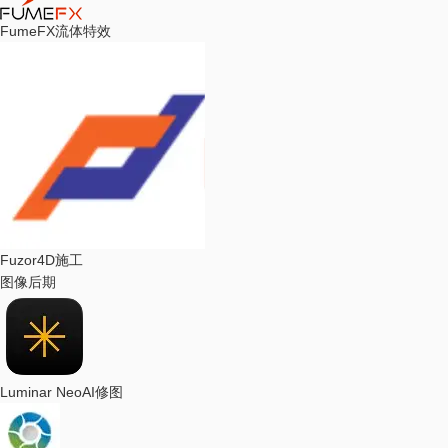
FumeFX
流体特效
Fuzor
4D施工
图像后期
Luminar Neo
AI修图