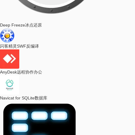
Deep Freeze
冰点还原
闪客精灵
SWF反编译
AnyDesk
远程协作办公
Navicat for SQLite
数据库