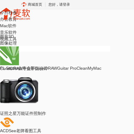
商城首页
您好，请登录
今日秒杀
办公教育
Mac软件
音乐软件
图形3D
视频工具
图像处理
取消
热门搜索
FL Studio
会声会影
CorelDRAW
Guitar Pro
CleanMyMac
CorelDRAW
专业平面设计
证照之星
万能证件照制作
ACDSee
老牌看图工具