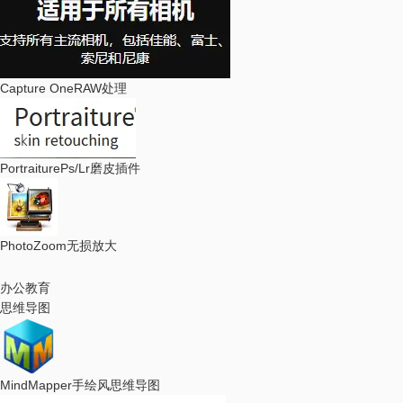
Capture One
RAW处理
Portraiture
Ps/Lr磨皮插件
PhotoZoom
无损放大
办公教育
思维导图
MindMapper
手绘风思维导图