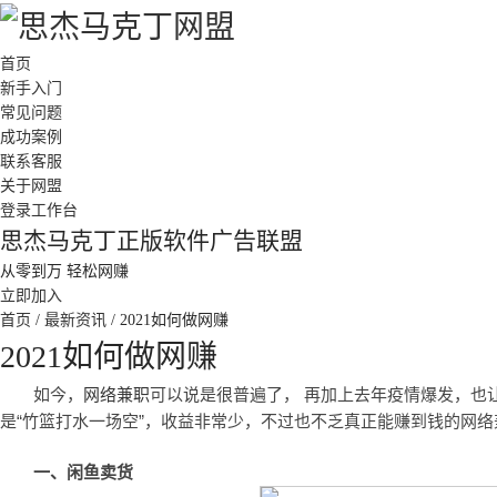
首页
新手入门
常见问题
成功案例
联系客服
关于网盟
登录工作台
思杰马克丁正版软件广告联盟
从零到万 轻松网赚
立即加入
首页
/
最新资讯
/
2021如何做网赚
2021如何做网赚
如今，
网络兼职
可以说是很普遍了， 再加上去年疫情爆发，也
是“竹篮打水一场空”，收益非常少，不过也不乏真正能赚到钱的网络兼
一、闲鱼卖货