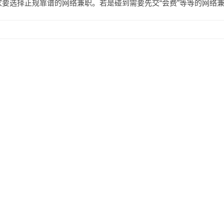
家要选择正规靠谱的网络兼职。若是碰到需要先交“会费”等等的网络