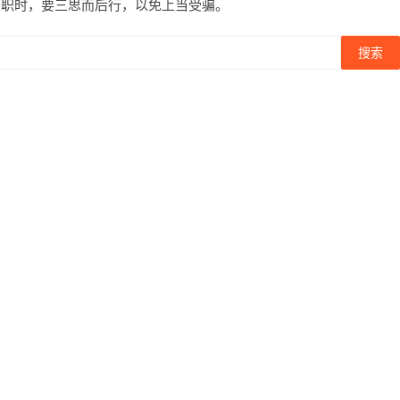
兼职时，要三思而后行，以免上当受骗。
搜索